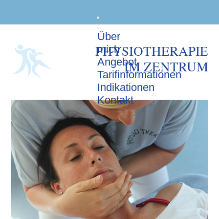
Über
PHYSIOTHERAPIE
mich
Angebot
IM ZENTRUM
Tarifinformationen
Indikationen
Kontakt